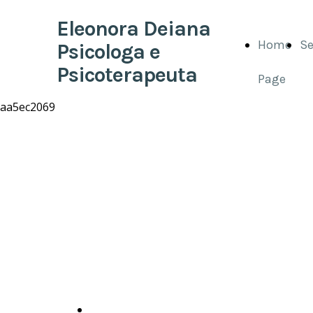
Eleonora Deiana
Home
Se
Psicologa e
Psicoterapeuta
Page
La vita non è
vivere, ma
vivere in
buona salute
-Marziale
Prenota ora un